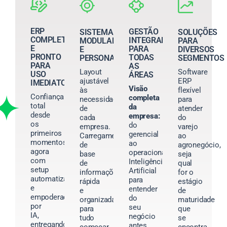
ERP
GESTÃO
SISTEMA
SOLUÇÕES
COMPLETO
INTEGRADA
MODULAR
PARA
E
PARA
E
DIVERSOS
PRONTO
TODAS
PERSONALIZÁVEL
SEGMENTOS
PARA
AS
Layout
Software
USO
ÁREAS
ajustável
ERP
IMEDIATO
Visão
às
flexível
Confiança
completa
necessidades
para
total
da
de
atender
desde
empresa:
cada
do
os
do
empresa.
varejo
primeiros
gerencial
Carregamento
ao
momentos,
ao
de
agronegócio,
agora
operacional.
base
seja
com
Inteligência
de
qual
setup
Artificial
informações
for o
automatizado
para
rápida
estágio
e
entender
e
de
empoderado
do
organizada
maturidade
por
seu
para
que
IA,
negócio
tudo
se
entregando
antes
começar
encontra