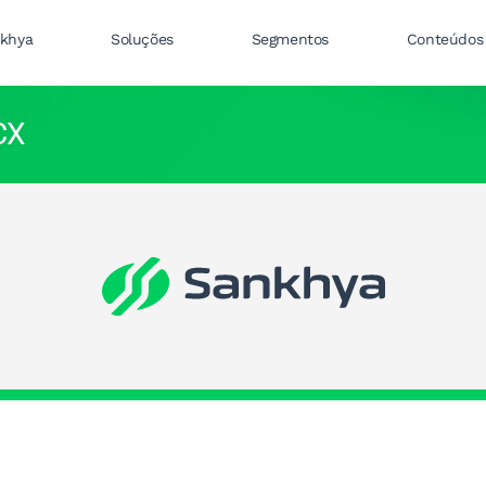
nkhya
Soluções
Segmentos
Conteúdos
CX