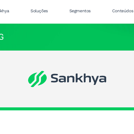
nkhya
Soluções
Segmentos
Conteúdos
G