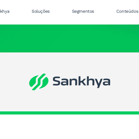
nkhya
Soluções
Segmentos
Conteúdos