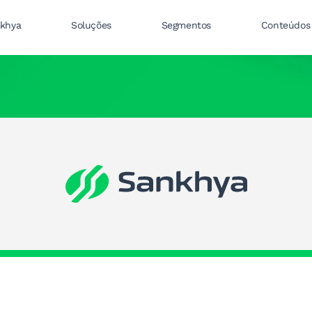
nkhya
Soluções
Segmentos
Conteúdos