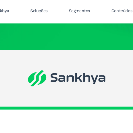
nkhya
Soluções
Segmentos
Conteúdos