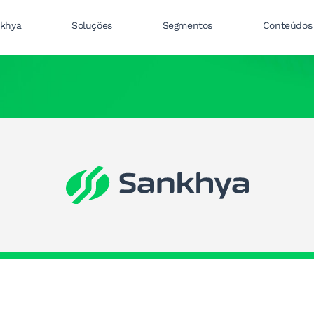
nkhya
Soluções
Segmentos
Conteúdos