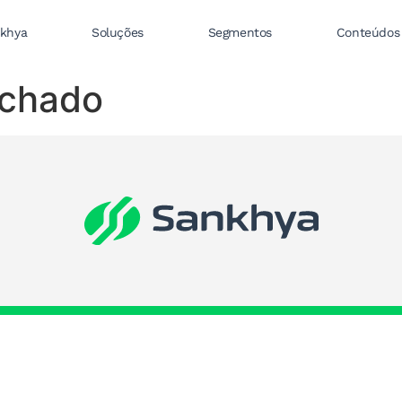
nkhya
Soluções
Segmentos
Conteúdos
achado